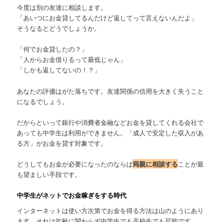
今度は別の友達に相談します。
「あいつにお金貸してるんだけど返してって言えないんだよ」
そうなるとどうでしょうか。
「何でお金貸したの？」
「人からお金借りるって最低じゃん」
「しかも返してないの！？」
あなたの評価はがた落ちです。友達関係の信用を大きく失うこと
になるでしょう。
だからといって銀行や消費者金融などお金を貸してくれる会社で
あっても中学生は利用ができません。「成人で安定した収入があ
る方」がお金を貸す対象です。
どうしてもお金が必要になったのならば
両親に相談する
ことが最
も望ましい手段です。
中学生がネットでお金稼ぎをする時代
インターネットは使い方次第でお金を得る方法は山のようにあり
ます。それは年齢に関わらず中学生でも高校生でも可能です。