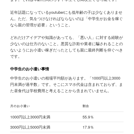
近年話題になっているyoutuberにも低年齢の子は少なくありませ
ん。ただ、気をつけなければならないのは「中学生がお金を稼ぐ
なら親の管理が必要」ということ。
どれだけアイデアや知識があっても、「悪い人」に対する経験が
少ないのは仕方のないこと。悪質な詐欺や業者に騙されることの
ないようにお小遣い稼ぎだったとしても親に最終判断を仰ぐべき
です。
中学生のお小遣い事情
中学生のお小遣いの相場平均額があります。「1000円以上3000
円未満が過半数」です。そこにスマホ代金は含まれておらず、ま
た昼食代は学校費用と考えることから含まれていません。
月のお小遣い
割合
1000円以上3000円未満
55.9％
3000円以上5000円未満
17.9％