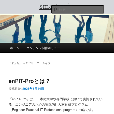
メ
サ
イ
ブ
検
ン
コ
索
コ
ン
smartse.jp
ン
テ
テ
ン
ン
ツ
ツ
へ
へ
移
メ
ホーム
コンテンツ制作ポリシー
移
動
イ
動
ン
メ
「
未分類
」カテゴリーアーカイブ
ニ
ュ
ー
enPiT-Proとは？
投稿日時:
2025年6月14日
「enPiT-Pro」は、日本の大学や専門学校において実施されてい
る「エンジニアのための実践的IT人材育成プログラム」
（Engineer Practical IT Professional program）の略です。