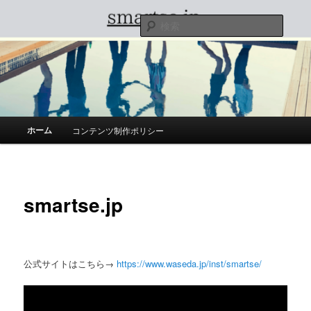
メ
イ
検
ン
索
コ
smartse.jp
ン
テ
ン
ツ
へ
メ
ホーム
コンテンツ制作ポリシー
移
イ
動
ン
メ
ニ
smartse.jp
ュ
ー
公式サイトはこちら→
https://www.waseda.jp/inst/smartse/