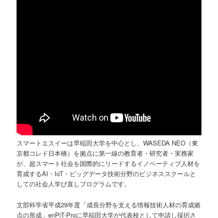
スマートエスイーは早稲田大学を中心とし、WASEDA NEO（東
京都コレド日本橋）を拠点に第一線の教育者・研究者・実務家
が、超スマート社会を国際的にリードするイノベーティブ人材を
育成するAI・IoT・ビッグデータ技術分野のビジネススクールと
しての社会人学び直しプログラムです。
文部科学省平成29年度「成長分野を支える情報技術人材の育成拠
点の形成」enPiT-Proに早稲田大学が代表校として申請し採択さ