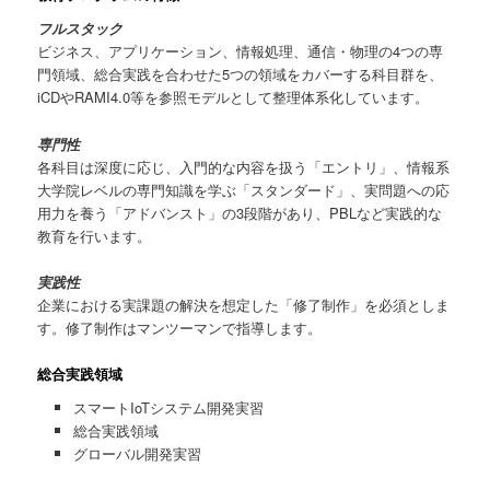
フルスタック
ビジネス、アプリケーション、情報処理、通信・物理の4つの専
門領域、総合実践を合わせた5つの領域をカバーする科目群を、
iCDやRAMI4.0等を参照モデルとして整理体系化しています。
専門性
各科目は深度に応じ、入門的な内容を扱う「エントリ」、情報系
大学院レベルの専門知識を学ぶ「スタンダード」、実問題への応
用力を養う「アドバンスト」の3段階があり、PBLなど実践的な
教育を行います。
実践性
企業における実課題の解決を想定した「修了制作」を必須としま
す。修了制作はマンツーマンで指導します。
総合実践領域
スマートIoTシステム開発実習
総合実践領域
グローバル開発実習